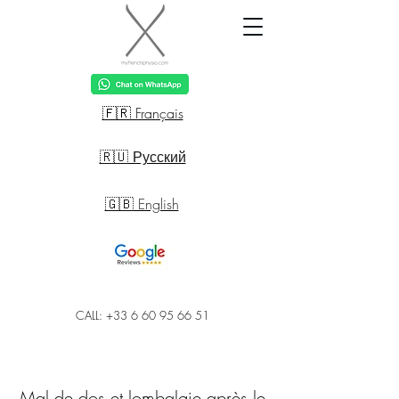
🇫🇷 Français
🇷🇺 Русский
🇬🇧 English
CALL: +33 6 60 95 66 51
Mal de dos et lombalgie après le